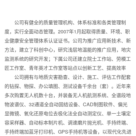
浙江有色建设工程有限公司
01
公司有健全的质量管理机构、体系标准和各类管理制
度，实行全面动态管理。2007年1月起取得质量、环境、职
业健康安全管理体系认证证书。公司为推广应用新技术、新
方法，建立了科创中心，研究浅层地温能的推广应用，地灾
监测系统的研究开发；下属公司还建立院士工作站、劳模工
匠工作室、青年英才工作室等站点以创新工艺、提高效率
公司拥有与地质灾害勘查、设计、施工、评估工作配套
的钻探、物探、办公填图、测试设备千余台（套）。近年来
多次购置无人机数十台，并装备无人机航测系统、全谱段地
物波谱仪、32通道全自动固结设备、CAD制图软件、偏光
显微镜、氧化还原电位去极化法全自动测定仪、单一土壤定
容采样器、自动标本制片机、调速磨片抛光机、手持终端、
手持终端加蓝牙打印机、GPS手持机等设备，以现代化先进