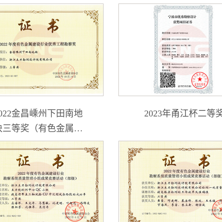
2022金昌嵊州下田南地
2023年甬江杯二等
块三等奖（有色金属建
设协会）