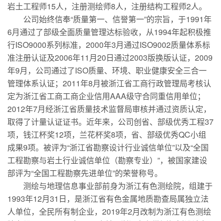
岩土工程师15人，注册测绘师8人，注册结构工程师2人。
公司始终信奉“质量第一、信誉第一”的宗旨，于1991年
6月通过了部级全面质量管理达标验收，从1994年起积极推
行ISO9000系列标准，2000年3月通过ISO9002质量体系标
准注册认证及2006年11月20日通过2003版换版认证，2009
年9月，公司通过了ISO质量、环境、职业健康安全三合一
管理体系认证；2011年8月被浙江省工商行政管理局考核认
定为浙江省工商工商企业信用AAA级守合同重信用单位；
2012年7月经浙江省质量技术监督局审核并通过资质认定，
取得了计量认证证书。近年来，公司创省、部级优秀工程37
项，钱江杯奖12项，兰花杯奖8项，省、部级优秀QC小组
成果9项。被评为“浙江省勘察设计行业诚信单位”以及“全国
工程勘察与岩土行业诚信单位（勘察专业）”，被国家建设
部评为“全国工程勘察先进单位”的荣誉称号。
测绘与地理信息事业部前身为浙江有色测绘院，组建于
1993年12月31日，是浙江省有色金属地质勘查局属独立法
人单位，全民所有制企业，2019年2月改制为浙江有色测绘