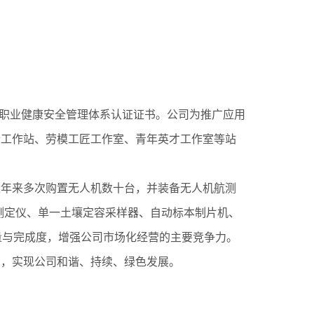
03
、职业健康安全管理体系认证证书。公司为推广应用
士工作站、劳模工匠工作室、青年英才工作室等站
近年来多次购置无人机数十台，并装备无人机航测
测定仪、单一土壤定容采样器、自动标本制片机、
量与完成度，增强公司市场化经营的主要竞争力。
力，实现公司和谐、持续、绿色发展。