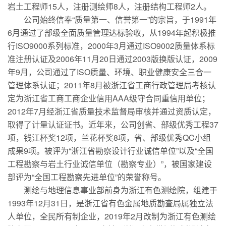
岩土工程师15人，注册测绘师8人，注册结构工程师2人。
公司始终信奉“质量第一、信誉第一”的宗旨，于1991年
6月通过了部级全面质量管理达标验收，从1994年起积极推
行ISO9000系列标准，2000年3月通过ISO9002质量体系标
准注册认证及2006年11月20日通过2003版换版认证，2009
年9月，公司通过了ISO质量、环境、职业健康安全三合一
管理体系认证；2011年8月被浙江省工商行政管理局考核认
定为浙江省工商工商企业信用AAA级守合同重信用单位；
2012年7月经浙江省质量技术监督局审核并通过资质认定，
取得了计量认证证书。近年来，公司创省、部级优秀工程37
项，钱江杯奖12项，兰花杯奖8项，省、部级优秀QC小组
成果9项。被评为“浙江省勘察设计行业诚信单位”以及“全国
工程勘察与岩土行业诚信单位（勘察专业）”，被国家建设
部评为“全国工程勘察先进单位”的荣誉称号。
测绘与地理信息事业部前身为浙江有色测绘院，组建于
1993年12月31日，是浙江省有色金属地质勘查局属独立法
人单位，全民所有制企业，2019年2月改制为浙江有色测绘