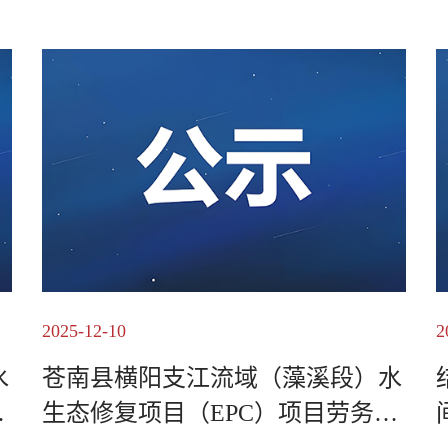
2025-12-10
2
水
苍南县横阳支江流域（藻溪段）水
采
生态修复项目（EPC）项目劳务分