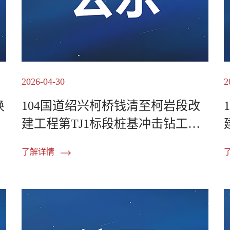
2026-04-30
2
换
104国道绍兴柯桥钱清至柯岩段改
建工程第TJ1标段桩基冲击钻工程
劳务分包中标公示
了解详情