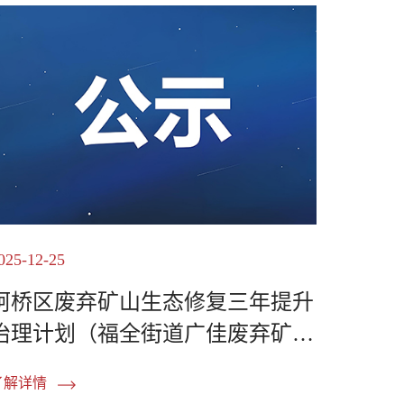
025-12-25
柯桥区废弃矿山生态修复三年提升
治理计划（福全街道广佳废弃矿
山）劳务分包 中标候选...
了解详情