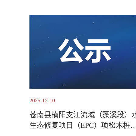
2025-12-10
苍南县横阳支江流域（藻溪段）
生态修复项目（EPC）项松木桩