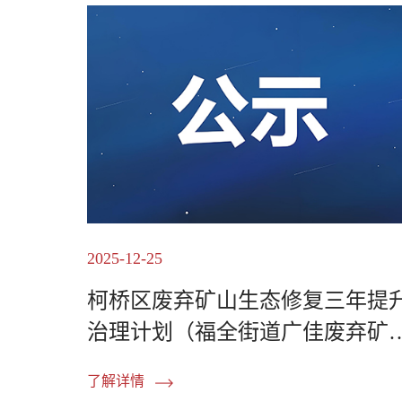
2025-12-25
柯桥区废弃矿山生态修复三年提
治理计划（福全街道广佳废弃矿
山）宕底石料翻挖回填及...
了解详情