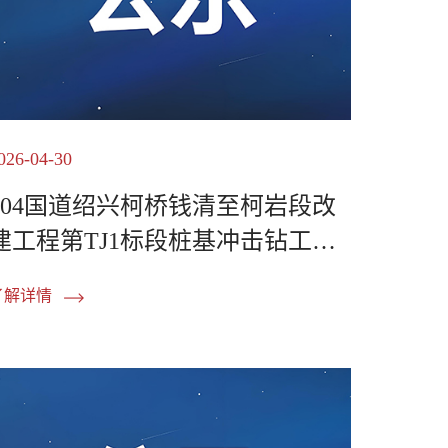
026-04-30
104国道绍兴柯桥钱清至柯岩段改
建工程第TJ1标段桩基冲击钻工程
机械租赁中标公示
了解详情