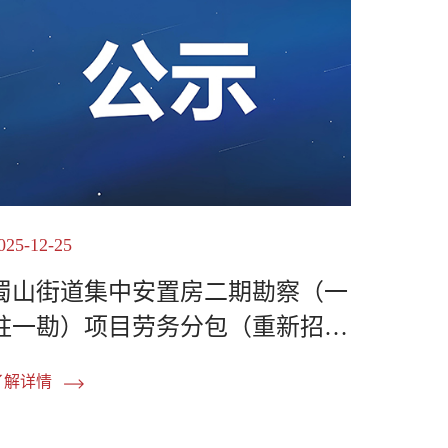
025-12-25
蜀山街道集中安置房二期勘察（一
柱一勘）项目劳务分包（重新招
标）中标候选人公示
了解详情