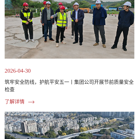
2026-04-30
筑牢安全防线，护航平安五一丨集团公司开展节前质量安全
检查
了解详情