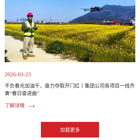
2026-03-23
不负春光加油干，奋力夺取开门红丨集团公司各项目一线齐
奏“春日奋进曲”
了解详情
加载更多