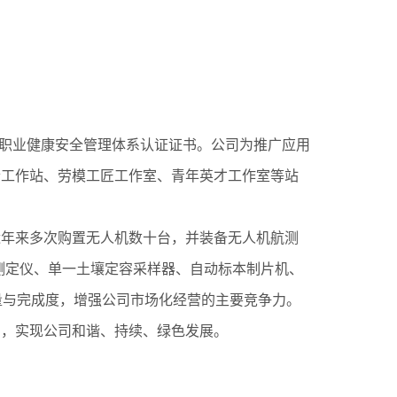
03
、职业健康安全管理体系认证证书。公司为推广应用
士工作站、劳模工匠工作室、青年英才工作室等站
近年来多次购置无人机数十台，并装备无人机航测
测定仪、单一土壤定容采样器、自动标本制片机、
量与完成度，增强公司市场化经营的主要竞争力。
力，实现公司和谐、持续、绿色发展。