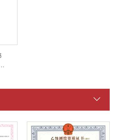
书
用
、
叁