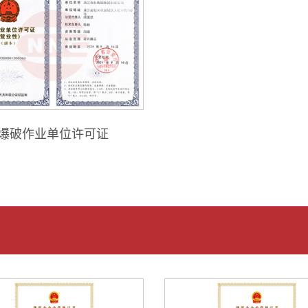
承包叁级）
爆破作业单位许可证