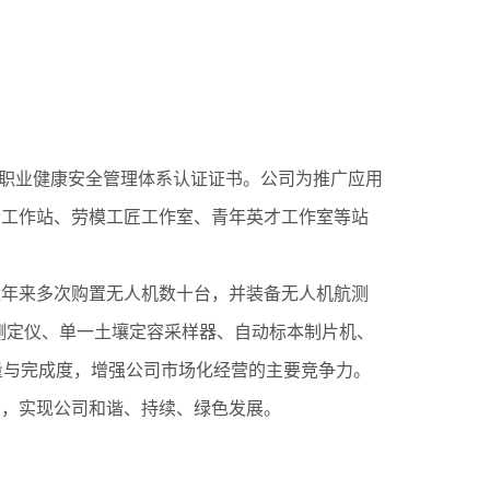
03
、职业健康安全管理体系认证证书。公司为推广应用
士工作站、劳模工匠工作室、青年英才工作室等站
近年来多次购置无人机数十台，并装备无人机航测
测定仪、单一土壤定容采样器、自动标本制片机、
量与完成度，增强公司市场化经营的主要竞争力。
力，实现公司和谐、持续、绿色发展。