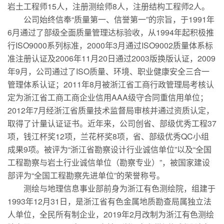
岩土工程师15人，注册测绘师8人，注册结构工程师2人。
公司始终信奉“质量第一、信誉第一”的宗旨，于1991年
6月通过了部级全面质量管理达标验收，从1994年起积极推
行ISO9000系列标准，2000年3月通过ISO9002质量体系标
准注册认证及2006年11月20日通过2003版换版认证，2009
年9月，公司通过了ISO质量、环境、职业健康安全三合一
管理体系认证；2011年8月被浙江省工商行政管理局考核认
定为浙江省工商工商企业信用AAA级守合同重信用单位；
2012年7月经浙江省质量技术监督局审核并通过资质认定，
取得了计量认证证书。近年来，公司创省、部级优秀工程37
项，钱江杯奖12项，兰花杯奖8项，省、部级优秀QC小组
成果9项。被评为“浙江省勘察设计行业诚信单位”以及“全国
工程勘察与岩土行业诚信单位（勘察专业）”，被国家建设
部评为“全国工程勘察先进单位”的荣誉称号。
测绘与地理信息事业部前身为浙江有色测绘院，组建于
1993年12月31日，是浙江省有色金属地质勘查局属独立法
人单位，全民所有制企业，2019年2月改制为浙江有色测绘