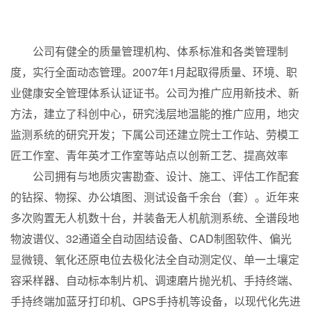
浙江有色建设工程有限公司
01
公司有健全的质量管理机构、体系标准和各类管理制
度，实行全面动态管理。2007年1月起取得质量、环境、职
业健康安全管理体系认证证书。公司为推广应用新技术、新
方法，建立了科创中心，研究浅层地温能的推广应用，地灾
监测系统的研究开发；下属公司还建立院士工作站、劳模工
匠工作室、青年英才工作室等站点以创新工艺、提高效率
公司拥有与地质灾害勘查、设计、施工、评估工作配套
的钻探、物探、办公填图、测试设备千余台（套）。近年来
多次购置无人机数十台，并装备无人机航测系统、全谱段地
物波谱仪、32通道全自动固结设备、CAD制图软件、偏光
显微镜、氧化还原电位去极化法全自动测定仪、单一土壤定
容采样器、自动标本制片机、调速磨片抛光机、手持终端、
手持终端加蓝牙打印机、GPS手持机等设备，以现代化先进