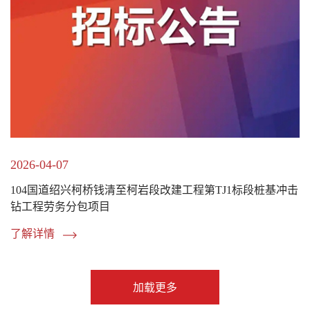
2026-04-07
104国道绍兴柯桥钱清至柯岩段改建工程第TJ1标段桩基冲击
钻工程劳务分包项目
了解详情
加载更多