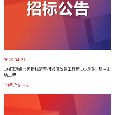
2026-04-21
104国道绍兴柯桥钱清至柯岩段改建工程第TJ1标段桩基冲击
钻工程
了解详情