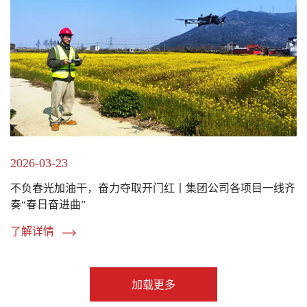
2026-03-23
不负春光加油干，奋力夺取开门红丨集团公司各项目一线齐
奏“春日奋进曲”
了解详情
加载更多