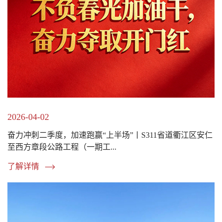
2026-04-02
奋力冲刺二季度，加速跑赢“上半场”丨S311省道衢江区安仁
至西方章段公路工程（一期工...
了解详情