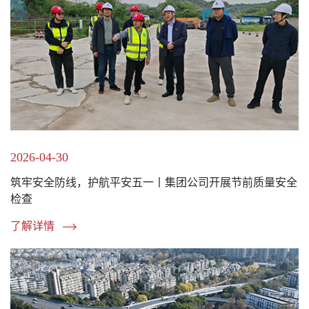
2026-04-30
筑牢安全防线，护航平安五一丨集团公司开展节前质量安全
检查
了解详情