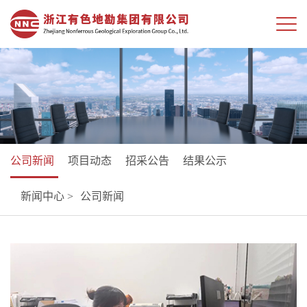
公司新闻
项目动态
招采公告
结果公示
新闻中心 >
公司新闻