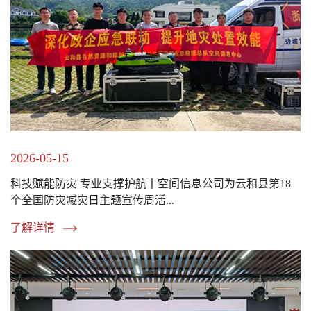
2026-05-15
科技赋能防灾 专业支撑护航丨空间信息公司为云和县第18
个全国防灾减灾日主题宣传周活...
了解详情