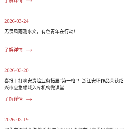
2026-03-25
有色耕耘，喜获硕果丨集团公司荣获浙江省生态与环境修复
优秀工程奖二等奖
了解详情
2026-03-25
“职”等你来 | 浙江省自然资源集团2026校园招聘
了解详情
2026-03-24
无畏风雨测水文，有色青年在行动！