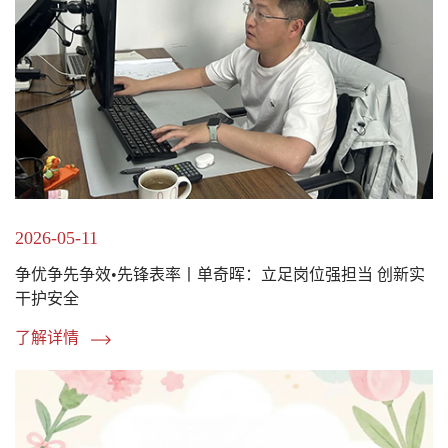
2026-05-11
争优争先争效•先锋表率丨单奇晖：立足岗位强担当 创新实
干护安全
了解详情