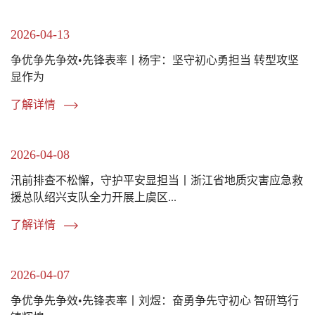
集团公司召开2026年第二季度质量安全工作会议暨汛前动员
部署会议
了解详情
2026-04-15
我省正式入汛！一文说清风险与应对
了解详情
2026-04-13
争优争先争效•先锋表率丨杨宇：坚守初心勇担当 转型攻坚
显作为
了解详情