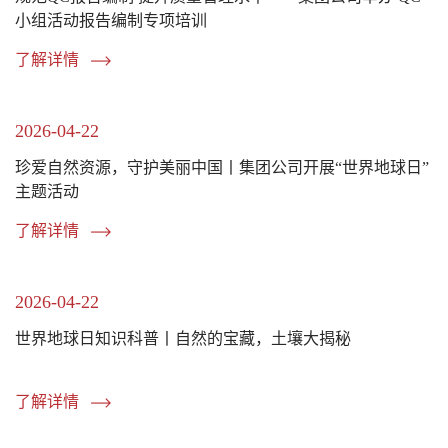
2026-04-24
和言润心，阅色致远丨好书分享：卢莎莎《活着》
了解详情
2026-04-23
规范QC报告编制 提升质量管理水平——集团公司举办 QC
小组活动报告编制专项培训
了解详情
2026-04-22
珍爱自然资源，守护美丽中国丨集团公司开展“世界地球日”