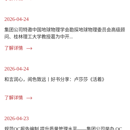
2026-04-26
有色学堂丨汛期已至！在建工地——务必早谋划、细部署、
实举措
了解详情
2026-04-25
和言润心，阅色致远丨好书分享：朱小艳《战争与和平》
了解详情
2026-04-24
集团公司特邀中国地球物理学会勘探地球物理委员会高级顾
问、桂林理工大学教授葛为中开...
了解详情