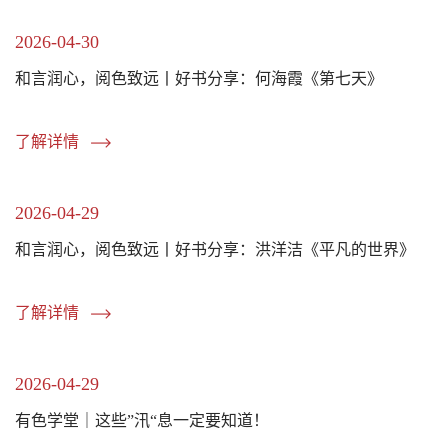
有色微芒，造炬成阳丨 嘿嘿，原来我的“朋友圈”里藏了这么
多高手？
了解详情
2026-05-01
有色微芒，造炬成阳丨“有色超A”劳动者元气满满的“高光时
刻”
了解详情
2026-04-30
和言润心，阅色致远丨好书分享：何海霞《第七天》
了解详情