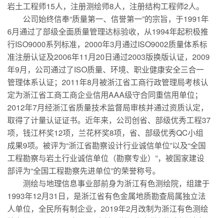
岩土工程师15人，注册测绘师8人，注册结构工程师2人。
公司始终信奉“质量第一、信誉第一”的宗旨，于1991年
6月通过了部级全面质量管理达标验收，从1994年起积极推
行ISO9000系列标准，2000年3月通过ISO9002质量体系标
准注册认证及2006年11月20日通过2003版换版认证，2009
年9月，公司通过了ISO质量、环境、职业健康安全三合一
管理体系认证；2011年8月被浙江省工商行政管理局考核认
定为浙江省工商工商企业信用AAA级守合同重信用单位；
2012年7月经浙江省质量技术监督局审核并通过资质认定，
取得了计量认证证书。近年来，公司创省、部级优秀工程37
项，钱江杯奖12项，兰花杯奖8项，省、部级优秀QC小组
成果9项。被评为“浙江省勘察设计行业诚信单位”以及“全国
工程勘察与岩土行业诚信单位（勘察专业）”，被国家建设
部评为“全国工程勘察先进单位”的荣誉称号。
测绘与地理信息事业部前身为浙江有色测绘院，组建于
1993年12月31日，是浙江省有色金属地质勘查局属独立法
人单位，全民所有制企业，2019年2月改制为浙江有色测绘