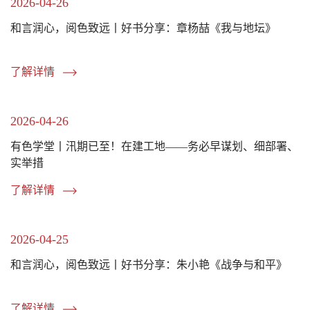
2026-04-26
和言润心，阅色致远丨好书分享：章杨喆《我与地坛》
了解详情
2026-04-26
有色学堂丨汛期已至！在建工地——务必早谋划、细部署、
实举措
了解详情
2026-04-25
和言润心，阅色致远丨好书分享：朱小艳《战争与和平》
了解详情