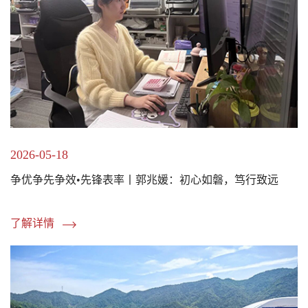
2026-05-18
争优争先争效•先锋表率丨郭兆媛：初心如磐，笃行致远
了解详情