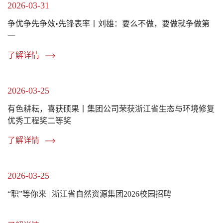
2026-03-31
争优争先争效•先锋表率丨刘雄：要么不做，要做就争做第
一
了解详情
2026-03-25
有色耕耘，喜获硕果丨集团公司荣获浙江省生态与环境修复
优秀工程奖二等奖
了解详情
2026-03-25
“职”等你来 | 浙江省自然资源集团2026校园招聘