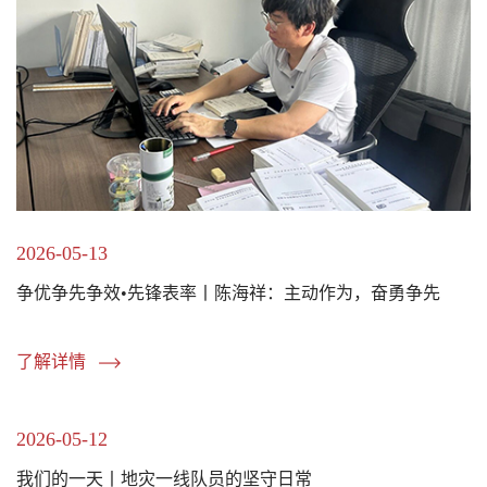
2026-05-13
争优争先争效•先锋表率丨陈海祥：主动作为，奋勇争先
了解详情
2026-05-12
我们的一天丨地灾一线队员的坚守日常