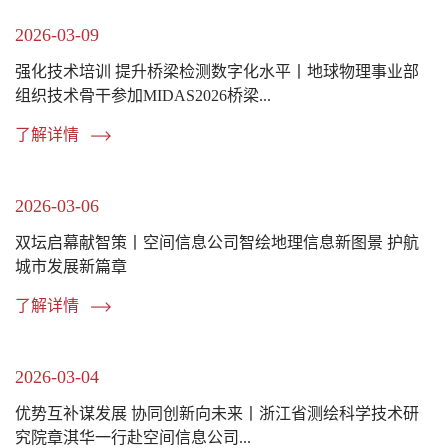
2026-03-09
强化技术培训 提升桥梁检测数字化水平丨地球物理事业部
组织技术骨干参加MIDAS2026桥梁...
了解详情
2026-03-06
双坛启幕献智策丨空间信息公司智绘地理信息新图景 护航
城市发展新篇章
了解详情
2026-03-04
优势互补谋发展 协同创新向未来丨浙江省测绘科学技术研
究院章淇华一行赴空间信息公司...