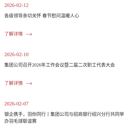
2026-02-12
各级领导亲切关怀 春节慰问温暖人心
了解详情
2026-02-10
集团公司召开2026年工作会议暨二届二次职工代表大会
了解详情
2026-02-07
银企携手，羽你同行丨集团公司与招商银行绍兴分行共同举
办羽毛球联谊赛