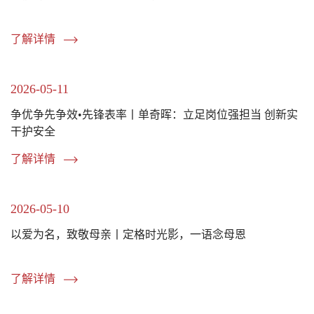
了解详情
2026-05-11
争优争先争效•先锋表率丨单奇晖：立足岗位强担当 创新实
干护安全
了解详情
2026-05-10
以爱为名，致敬母亲丨定格时光影，一语念母恩
了解详情