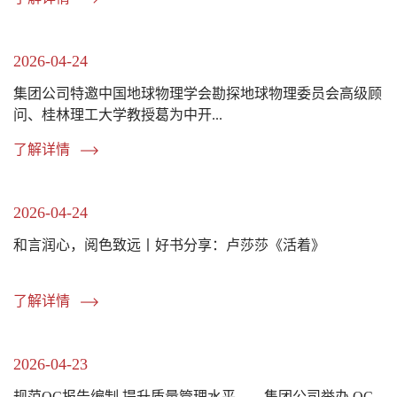
2026-04-24
集团公司特邀中国地球物理学会勘探地球物理委员会高级顾
问、桂林理工大学教授葛为中开...
了解详情
2026-04-24
和言润心，阅色致远丨好书分享：卢莎莎《活着》
了解详情
2026-04-23
规范QC报告编制 提升质量管理水平——集团公司举办 QC