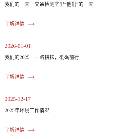
我们的一天丨交通检测室里“他们”的一天
了解详情
2026-01-01
我们的2025丨一路耕耘，砥砺前行
了解详情
2025-12-17
2025年环境工作情况
了解详情