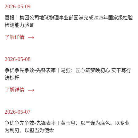
2026-05-09
喜报丨集团公司地球物理事业部圆满完成2025年国家级检验
检测能力验证
了解详情
2026-05-08
争优争先争效•先锋表率丨马强：匠心筑梦映初心 实干笃行
铸标杆
了解详情
2026-05-07
争优争先争效•先锋表率丨黄玉玺：以严谨为底色、以专业
为利刃、以担当为使命